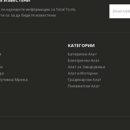
 ги најновите информации за Total Tools.
те се за да бидете известени.
КАТЕГОРИИ
а
Батериски Алат
Електричен Алат
ти
Алат за Заварување
ја
Алат и Моторни
бутивна Мрежа
Градинарски Алат
Пневматски Алат