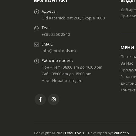
БРЗ КОНТАКТ
Добијте
Адреса:
Пријаве
Old Kacanicki pat 260, Skopje 1000
Тел:
+389 2260 2840
EMAIL:
МЕНИ
info@totaltools.mk
Почетн
Работно време:
За Нас
Пон - Пет : 08:00 am до 16:00 pm
Продук
Саб : 08:00 am до 15:00 pm
Гаранци
Нед : Неработен ден
Дистри
Контакт
Copyright © 2023
Total Tools
| Developed by:
Vullnet.S