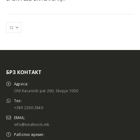
БРЗ КОНТАКТ
Батериски сет
Батериски сет
Адреса:
Old Kacanicki pat 260, Skopje 1000
Тел:
+389 2260 2840
Батериски сет Брусалица и Бормашина 20V
Батериски сет Брусалица и Бормашина 20V
EMAIL:
info@totaltools.mk
Работно време: