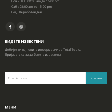
Пон - Пет : 08:00 am до 16:00 pm
Батериски сет Ротирачки Чекан и Бормашина 20V
Батериски сет Ротирачки Чекан и Бормашина 20V
Саб : 08:00 am до 15:00 pm
Нед : Неработен ден
БИДЕТЕ ИЗВЕСТЕНИ
Добијте ги најновите информации за Total Tools.
Пријавете се за да бидете известени.
МЕНИ