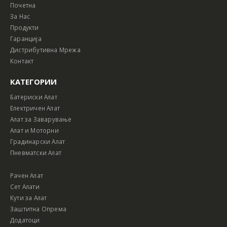
Почетна
За Нас
Продукти
Гаранција
Дистрибутивна Мрежа
Контакт
КАТЕГОРИИ
Батериски Алат
Електричен Алат
Алат за Заварување
Алат и Моторни
Градинарски Алат
Пневматски Алат
Рачен Алат
Сет Алати
Кути за Алат
Заштитна Опрема
Додатоци