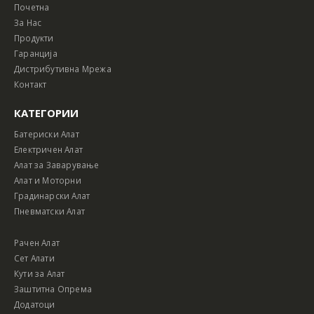
Почетна
За Нас
Продукти
Гаранција
Дистрибутивна Мрежа
Контакт
КАТЕГОРИИ
Батериски Алат
Електричен Алат
Алат за Заварување
Алат и Моторни
Градинарски Алат
Пневматски Алат
Рачен Алат
Сет Алати
Кути за Алат
Заштитна Опрема
Додатоци