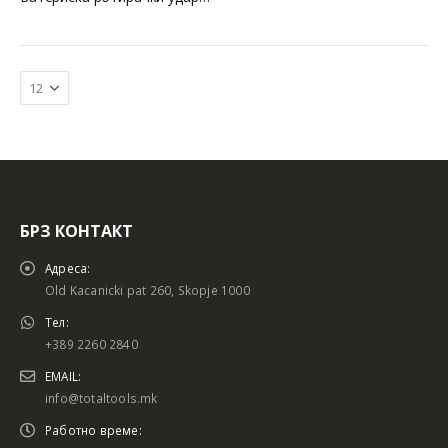
БРЗ КОНТАКТ
Батериски сет
Батериски сет
Адреса:
Old Kacanicki pat 260, Skopje 1000
Тел:
+389 2260 2840
Батериски сет Брусалица и Бормашина 20V
Батериски сет Брусалица и Бормашина 20V
EMAIL:
info@totaltools.mk
Работно време: