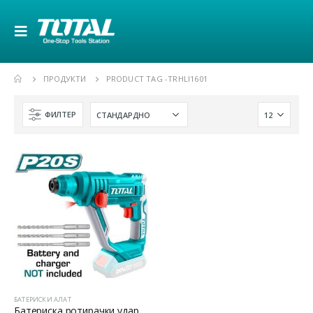
ПРОДУКТИ
PRODUCT TAG -
TRHLI1601
ФИЛТЕР
БАТЕРИСКИ АЛАТ
Батериска ротирачки ударен чекан