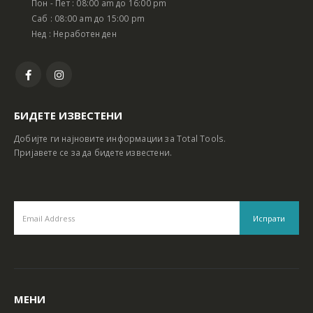
Пон - Пет : 08:00 am до 16:00 pm
Батериски сет Ротирачки Чекан и Бормашина 20V
Батериски сет Ротирачки Чекан и Бормашина 20V
Саб : 08:00 am до 15:00 pm
Нед : Неработен ден
БИДЕТЕ ИЗВЕСТЕНИ
Добијте ги најновите информации за Total Tools.
Пријавете се за да бидете известени.
МЕНИ