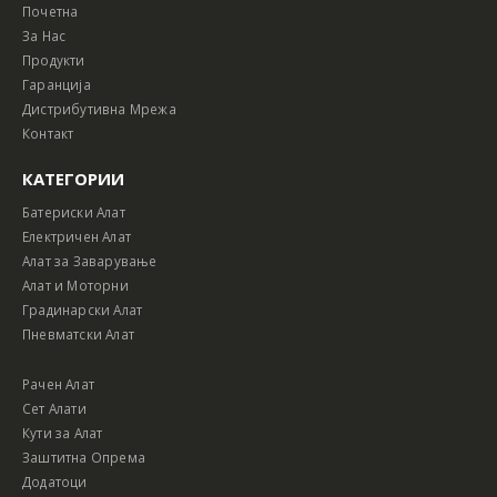
Почетна
За Нас
Продукти
Гаранција
Дистрибутивна Мрежа
Контакт
КАТЕГОРИИ
Батериски Алат
Електричен Алат
Алат за Заварување
Алат и Моторни
Градинарски Алат
Пневматски Алат
Рачен Алат
Сет Алати
Кути за Алат
Заштитна Опрема
Додатоци