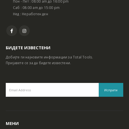
Пон - Пет : 08:00 am до 16:00 pm
Батериски сет Ротирачки Чекан и Бормашина 20V
Батериски сет Ротирачки Чекан и Бормашина 20V
Саб : 08:00 am до 15:00 pm
Нед : Неработен ден
БИДЕТЕ ИЗВЕСТЕНИ
Добијте ги најновите информации за Total Tools.
Пријавете се за да бидете известени.
МЕНИ