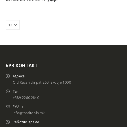
БРЗ КОНТАКТ
Батериски сет
Батериски сет
Адреса:
Old Kacanicki pat 260, Skopje 1000
Тел:
+389 2260 2840
Батериски сет Брусалица и Бормашина 20V
Батериски сет Брусалица и Бормашина 20V
EMAIL:
info@totaltools.mk
Работно време: