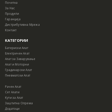
Почетна
За Нас
Продукти
Гаранција
Дистрибутивна Мрежа
Контакт
КАТЕГОРИИ
Батериски Алат
Електричен Алат
Алат за Заварување
Алат и Моторни
Градинарски Алат
Пневматски Алат
Рачен Алат
Сет Алати
Кути за Алат
Заштитна Опрема
Додатоци