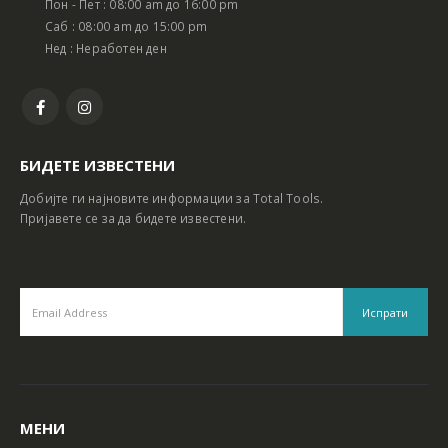
Пон - Пет : 08:00 am до 16:00 pm
Батериски сет Ротирачки Чекан и Бормашина 20V
Батериски сет Ротирачки Чекан и Бормашина 20V
Саб : 08:00 am до 15:00 pm
Нед : Неработен ден
БИДЕТЕ ИЗВЕСТЕНИ
Добијте ги најновите информации за Total Tools.
Пријавете се за да бидете известени.
МЕНИ