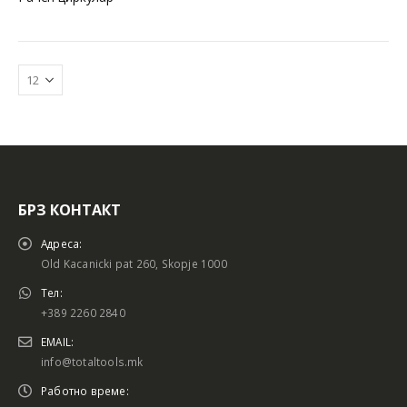
БРЗ КОНТАКТ
Батериски сет
Батериски сет
Адреса:
Old Kacanicki pat 260, Skopje 1000
Тел:
+389 2260 2840
Батериски сет Брусалица и Бормашина 20V
Батериски сет Брусалица и Бормашина 20V
EMAIL:
info@totaltools.mk
Работно време: