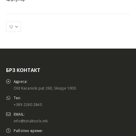
БРЗ КОНТАКТ
Батериски сет
Батериски сет
Адреса:
Old Kacanicki pat 260, Skopje 1000
Тел:
+389 2260 2840
Батериски сет Брусалица и Бормашина 20V
Батериски сет Брусалица и Бормашина 20V
EMAIL:
info@totaltools.mk
Работно време: