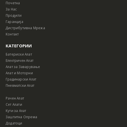
Почетна
За Нас
Продукти
Гаранција
Дистрибутивна Мрежа
Контакт
КАТЕГОРИИ
Батериски Алат
Електричен Алат
Алат за Заварување
Алат и Моторни
Градинарски Алат
Пневматски Алат
Рачен Алат
Сет Алати
Кути за Алат
Заштитна Опрема
Додатоци