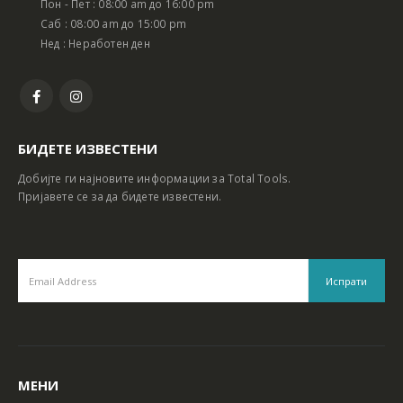
Пон - Пет : 08:00 am до 16:00 pm
Батериски сет Ротирачки Чекан и Бормашина 20V
Батериски сет Ротирачки Чекан и Бормашина 20V
Саб : 08:00 am до 15:00 pm
Нед : Неработен ден
БИДЕТЕ ИЗВЕСТЕНИ
Добијте ги најновите информации за Total Tools.
Пријавете се за да бидете известени.
МЕНИ