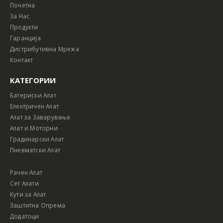
Почетна
За Нас
Продукти
Гаранција
Дистрибутивна Мрежа
Контакт
КАТЕГОРИИ
Батериски Алат
Електричен Алат
Алат за Заварување
Алат и Моторни
Градинарски Алат
Пневматски Алат
Рачен Алат
Сет Алати
Кути за Алат
Заштитна Опрема
Додатоци