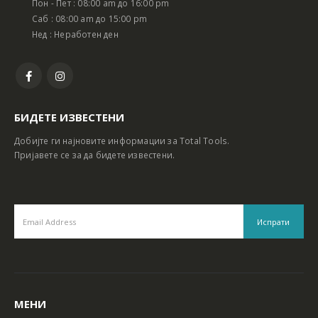
Пон - Пет : 08:00 am до 16:00 pm
Батериски сет Ротирачки Чекан и Бормашина 20V
Батериски сет Ротирачки Чекан и Бормашина 20V
Саб : 08:00 am до 15:00 pm
Нед : Неработен ден
БИДЕТЕ ИЗВЕСТЕНИ
Добијте ги најновите информации за Total Tools.
Пријавете се за да бидете известени.
МЕНИ