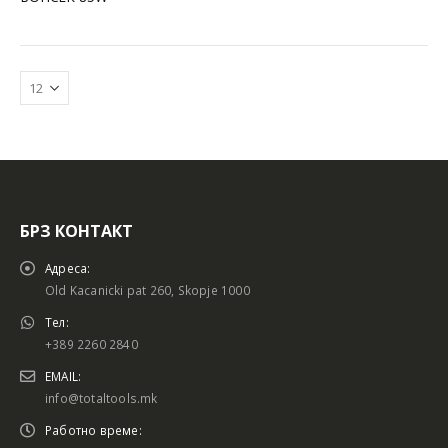
БРЗ КОНТАКТ
Батериски сет
Батериски сет
Адреса:
Old Kacanicki pat 260, Skopje 1000
Тел:
+389 2260 2840
Батериски сет Брусалица и Бормашина 20V
Батериски сет Брусалица и Бормашина 20V
EMAIL:
info@totaltools.mk
Работно време: