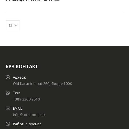
БРЗ КОНТАКТ
Батериски сет
Батериски сет
Адреса:
Old Kacanicki pat 260, Skopje 1000
Тел:
+389 2260 2840
Батериски сет Брусалица и Бормашина 20V
Батериски сет Брусалица и Бормашина 20V
EMAIL:
info@totaltools.mk
Работно време: