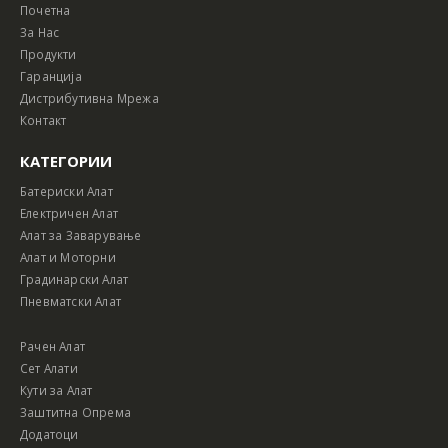
Почетна
За Нас
Продукти
Гаранција
Дистрибутивна Мрежа
Контакт
КАТЕГОРИИ
Батериски Алат
Електричен Алат
Алат за Заварување
Алат и Моторни
Градинарски Алат
Пневматски Алат
Рачен Алат
Сет Алати
Кути за Алат
Заштитна Опрема
Додатоци