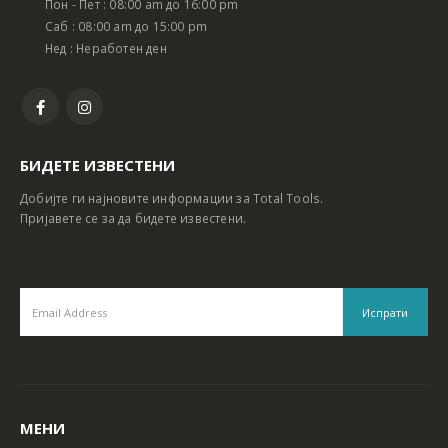
Пон - Пет : 08:00 am до 16:00 pm
Батериски сет Ротирачки Чекан и Бормашина 20V
Батериски сет Ротирачки Чекан и Бормашина 20V
Саб : 08:00 am до 15:00 pm
Нед : Неработен ден
БИДЕТЕ ИЗВЕСТЕНИ
Добијте ги најновите информации за Total Tools.
Пријавете се за да бидете известени.
МЕНИ