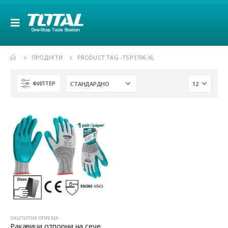
ПРОДУКТИ
PRODUCT TAG -
TSP1706-XL
ФИЛТЕР
ЗАШТИТНА ОПРЕМА
Ракавици отпорни на сечење