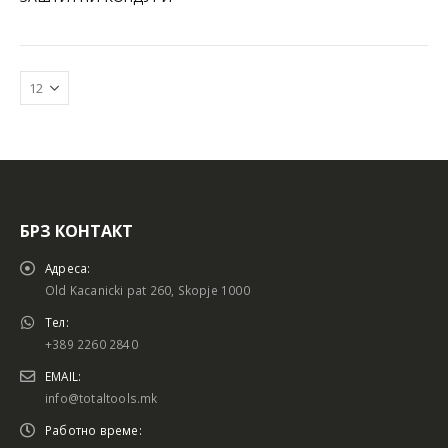
БРЗ КОНТАКТ
Батериски сет
Батериски сет
Адреса:
Old Kacanicki pat 260, Skopje 1000
Тел:
+389 2260 2840
Батериски сет Брусалица и Бормашина 20V
Батериски сет Брусалица и Бормашина 20V
EMAIL:
info@totaltools.mk
Работно време: