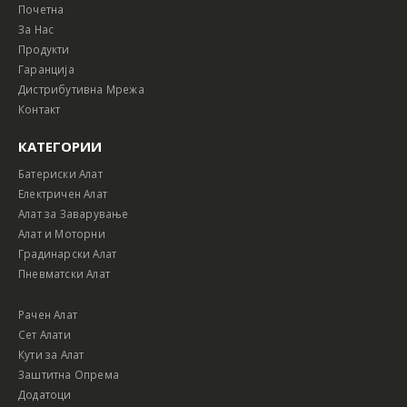
Почетна
За Нас
Продукти
Гаранција
Дистрибутивна Мрежа
Контакт
КАТЕГОРИИ
Батериски Алат
Електричен Алат
Алат за Заварување
Алат и Моторни
Градинарски Алат
Пневматски Алат
Рачен Алат
Сет Алати
Кути за Алат
Заштитна Опрема
Додатоци