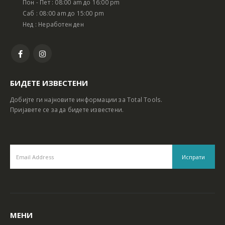
Пон - Пет : 08:00 am до 16:00 pm
Батериски сет Ротирачки Чекан и Бормашина 20V
Батериски сет Ротирачки Чекан и Бормашина 20V
Саб : 08:00 am до 15:00 pm
Нед : Неработен ден
БИДЕТЕ ИЗВЕСТЕНИ
Добијте ги најновите информации за Total Tools.
Пријавете се за да бидете известени.
МЕНИ