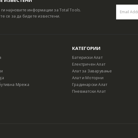
 ги најновите информации за Total Tools.
те се за да бидете известени.
КАТЕГОРИИ
а
Батериски Алат
Електричен Алат
ти
Алат за Заварување
ја
Алат и Моторни
бутивна Мрежа
Градинарски Алат
Пневматски Алат