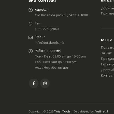
БРЗ КОНТАКТ
Добијте
Адреса:
Пријаве
Old Kacanicki pat 260, Skopje 1000
Тел:
+389 2260 2840
EMAIL:
МЕНИ
info@totaltools.mk
Почетн
Работно време:
За Нас
Пон - Пет : 08:00 am до 16:00 pm
Продук
Саб : 08:00 am до 15:00 pm
Гаранци
Нед : Неработен ден
Дистри
Контакт
Copyright © 2023
Total Tools
| Developed by:
Vullnet.S