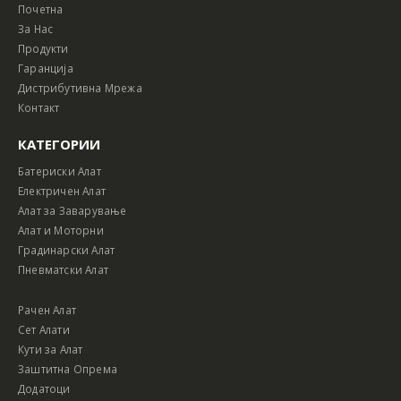
Почетна
За Нас
Продукти
Гаранција
Дистрибутивна Мрежа
Контакт
КАТЕГОРИИ
Батериски Алат
Електричен Алат
Алат за Заварување
Алат и Моторни
Градинарски Алат
Пневматски Алат
Рачен Алат
Сет Алати
Кути за Алат
Заштитна Опрема
Додатоци