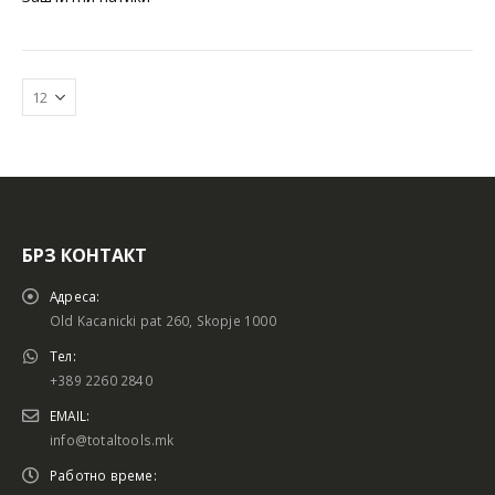
БРЗ КОНТАКТ
Батериски сет
Батериски сет
Адреса:
Old Kacanicki pat 260, Skopje 1000
Тел:
+389 2260 2840
Батериски сет Брусалица и Бормашина 20V
Батериски сет Брусалица и Бормашина 20V
EMAIL:
info@totaltools.mk
Работно време: