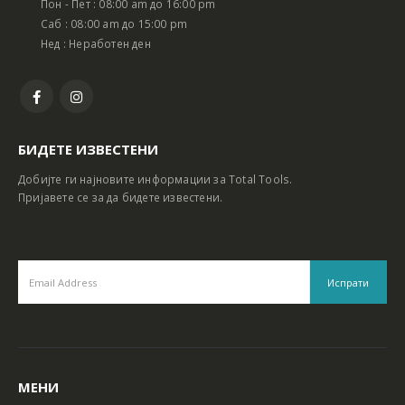
Пон - Пет : 08:00 am до 16:00 pm
Батериски сет Ротирачки Чекан и Бормашина 20V
Батериски сет Ротирачки Чекан и Бормашина 20V
Саб : 08:00 am до 15:00 pm
Нед : Неработен ден
БИДЕТЕ ИЗВЕСТЕНИ
Добијте ги најновите информации за Total Tools.
Пријавете се за да бидете известени.
МЕНИ