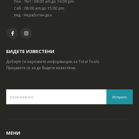
Пон - Пет : 08:00 am до 16:00 pm
Батериски сет Ротирачки Чекан и Бормашина 20V
Батериски сет Ротирачки Чекан и Бормашина 20V
Саб : 08:00 am до 15:00 pm
Нед : Неработен ден
БИДЕТЕ ИЗВЕСТЕНИ
Добијте ги најновите информации за Total Tools.
Пријавете се за да бидете известени.
МЕНИ