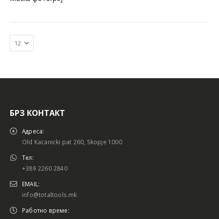
БРЗ КОНТАКТ
Батериски сет
Батериски сет
Адреса:
Old Kacanicki pat 260, Skopje 1000
Тел:
+389 2260 2840
Батериски сет Брусалица и Бормашина 20V
Батериски сет Брусалица и Бормашина 20V
EMAIL:
info@totaltools.mk
Работно време: