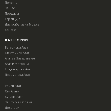
Почетна
За Нас
Продукти
Гаранција
Дистрибутивна Мрежа
Контакт
КАТЕГОРИИ
Батериски Алат
Електричен Алат
Алат за Заварување
Алат и Моторни
Градинарски Алат
Пневматски Алат
Рачен Алат
Сет Алати
Кути за Алат
Заштитна Опрема
Додатоци