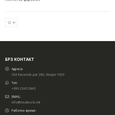
БРЗ КОНТАКТ
Батериски сет
Батериски сет
Адреса:
Old Kacanicki pat 260, Skopje 1000
Тел:
+389 2260 2840
Батериски сет Брусалица и Бормашина 20V
Батериски сет Брусалица и Бормашина 20V
EMAIL:
info@totaltools.mk
Работно време: