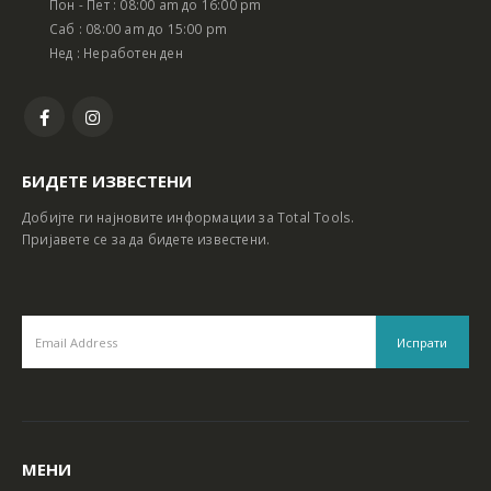
Пон - Пет : 08:00 am до 16:00 pm
Батериски сет Ротирачки Чекан и Бормашина 20V
Батериски сет Ротирачки Чекан и Бормашина 20V
Саб : 08:00 am до 15:00 pm
Нед : Неработен ден
БИДЕТЕ ИЗВЕСТЕНИ
Добијте ги најновите информации за Total Tools.
Пријавете се за да бидете известени.
МЕНИ