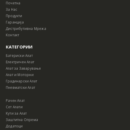
Почетна
За Нас
Продукти
Гаранција
Дистрибутивна Мрежа
Контакт
КАТЕГОРИИ
Батериски Алат
Електричен Алат
Алат за Заварување
Алат и Моторни
Градинарски Алат
Пневматски Алат
Рачен Алат
Сет Алати
Кути за Алат
Заштитна Опрема
Додатоци