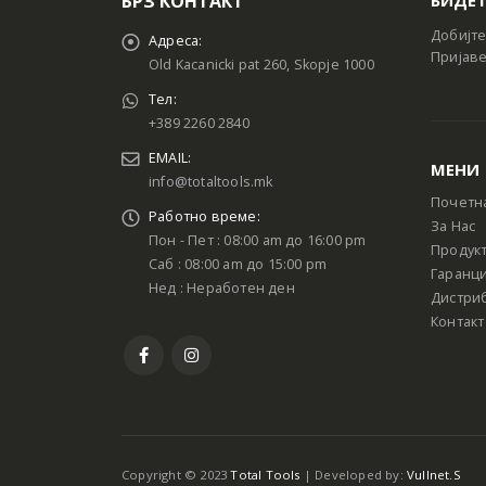
БРЗ КОНТАКТ
Добијте
Адреса:
Пријаве
Old Kacanicki pat 260, Skopje 1000
Тел:
+389 2260 2840
EMAIL:
МЕНИ
info@totaltools.mk
Почетн
Работно време:
За Нас
Пон - Пет : 08:00 am до 16:00 pm
Продук
Саб : 08:00 am до 15:00 pm
Гаранци
Нед : Неработен ден
Дистри
Контакт
Copyright © 2023
Total Tools
| Developed by:
Vullnet.S