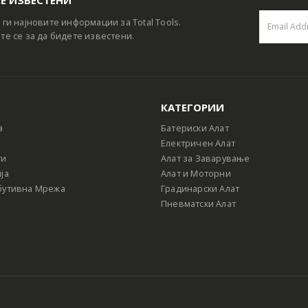
 ги најновите информации за Total Tools.
те се за да бидете известени.
КАТЕГОРИИ
а
Батериски Алат
Електричен Алат
ти
Алат за Заварување
ја
Алат и Моторни
бутивна Мрежа
Градинарски Алат
Пневматски Алат