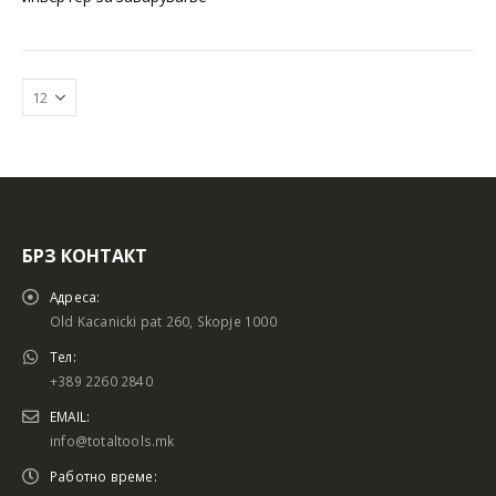
БРЗ КОНТАКТ
Батериски сет
Батериски сет
Адреса:
Old Kacanicki pat 260, Skopje 1000
Тел:
+389 2260 2840
Батериски сет Брусалица и Бормашина 20V
Батериски сет Брусалица и Бормашина 20V
EMAIL:
info@totaltools.mk
Работно време: