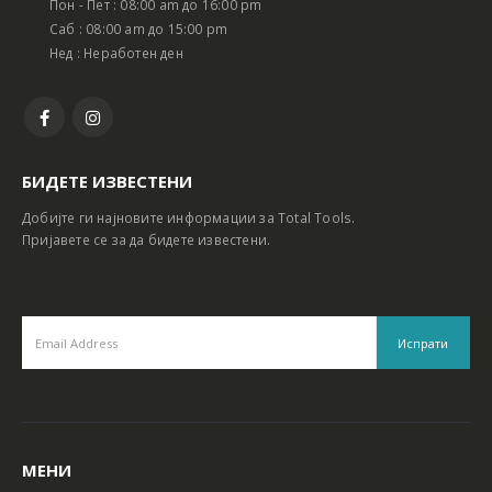
Пон - Пет : 08:00 am до 16:00 pm
Батериски сет Ротирачки Чекан и Бормашина 20V
Батериски сет Ротирачки Чекан и Бормашина 20V
Саб : 08:00 am до 15:00 pm
Нед : Неработен ден
БИДЕТЕ ИЗВЕСТЕНИ
Добијте ги најновите информации за Total Tools.
Пријавете се за да бидете известени.
МЕНИ