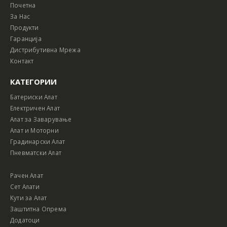
Почетна
За Нас
Продукти
Гаранција
Дистрибутивна Мрежа
Контакт
КАТЕГОРИИ
Батериски Алат
Електричен Алат
Алат за Заварување
Алат и Моторни
Градинарски Алат
Пневматски Алат
Рачен Алат
Сет Алати
Кути за Алат
Заштитна Опрема
Додатоци