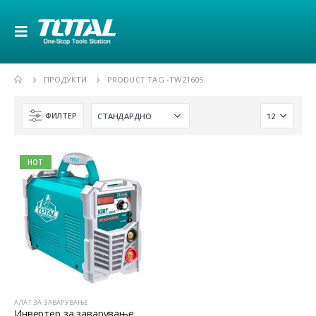
ПРОДУКТИ
PRODUCT TAG -
TW21605
ФИЛТЕР
HOT
АЛАТ ЗА ЗАВАРУВАЊЕ
Инвертер за заварување