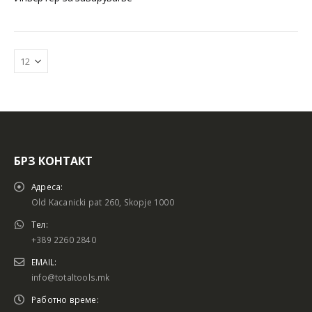
БРЗ КОНТАКТ
Батериски сет
Батериски сет
Адреса:
Old Kacanicki pat 260, Skopje 1000
Тел:
+389 2260 2840
Батериски сет Брусалица и Бормашина 20V
Батериски сет Брусалица и Бормашина 20V
EMAIL:
info@totaltools.mk
Работно време: