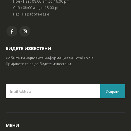
Пон - Пет : 08:00 am до 16:00 pm
Батериски сет Ротирачки Чекан и Бормашина 20V
Батериски сет Ротирачки Чекан и Бормашина 20V
Саб : 08:00 am до 15:00 pm
Нед : Неработен ден
БИДЕТЕ ИЗВЕСТЕНИ
Добијте ги најновите информации за Total Tools.
Пријавете се за да бидете известени.
МЕНИ