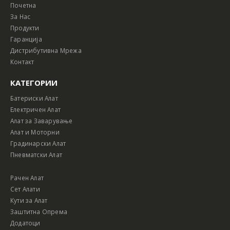
Почетна
За Нас
Продукти
Гаранција
Дистрибутивна Мрежа
Контакт
КАТЕГОРИИ
Батериски Алат
Електричен Алат
Алат за Заварување
Алат и Моторни
Градинарски Алат
Пневматски Алат
Рачен Алат
Сет Алати
Кути за Алат
Заштитна Опрема
Додатоци