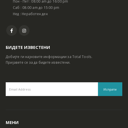
Пон - Пет : 08:00 am до 16:00 pm
Батериски сет Ротирачки Чекан и Бормашина 20V
Батериски сет Ротирачки Чекан и Бормашина 20V
Саб : 08:00 am до 15:00 pm
Нед : Неработен ден
БИДЕТЕ ИЗВЕСТЕНИ
Добијте ги најновите информации за Total Tools.
Пријавете се за да бидете известени.
МЕНИ