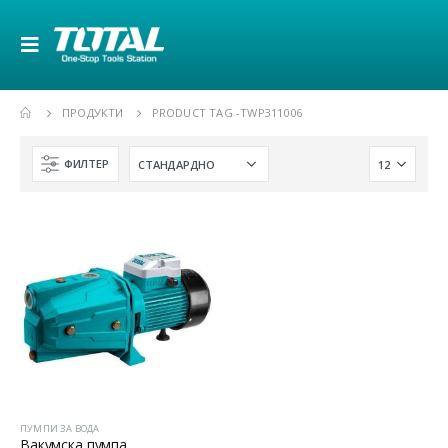
ПРОДУКТИ
PRODUCT TAG -
TWP311006
ФИЛТЕР
ПУМПИ ЗА ВОДА
Вакумска пумпа