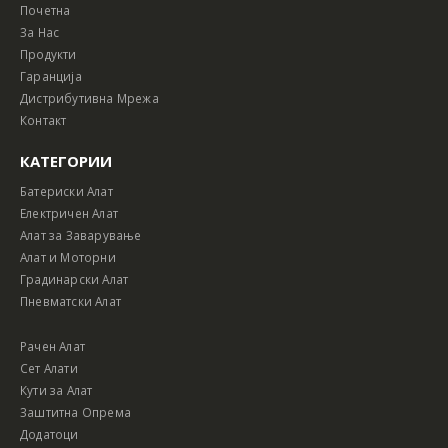
Почетна
За Нас
Продукти
Гаранција
Дистрибутивна Мрежа
Контакт
КАТЕГОРИИ
Батериски Алат
Електричен Алат
Алат за Заварување
Алат и Моторни
Градинарски Алат
Пневматски Алат
Рачен Алат
Сет Алати
Кути за Алат
Заштитна Опрема
Додатоци