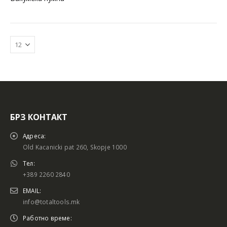
БРЗ КОНТАКТ
Батериски сет
Батериски сет
Адреса:
Old Kacanicki pat 260, Skopje 1000
Тел:
+389 2260 2840
Батериски сет Брусалица и Бормашина 20V
Батериски сет Брусалица и Бормашина 20V
EMAIL:
info@totaltools.mk
Работно време: