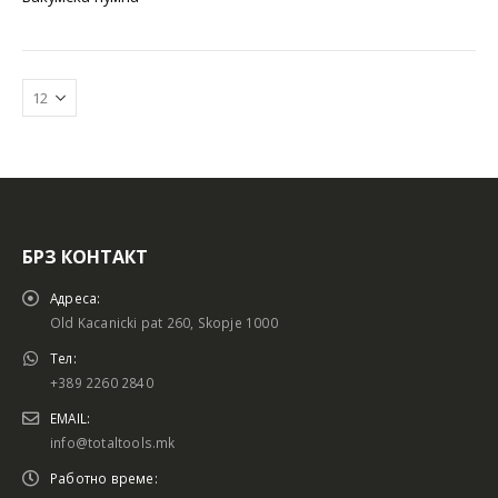
БРЗ КОНТАКТ
Батериски сет
Батериски сет
Адреса:
Old Kacanicki pat 260, Skopje 1000
Тел:
+389 2260 2840
Батериски сет Брусалица и Бормашина 20V
Батериски сет Брусалица и Бормашина 20V
EMAIL:
info@totaltools.mk
Работно време: