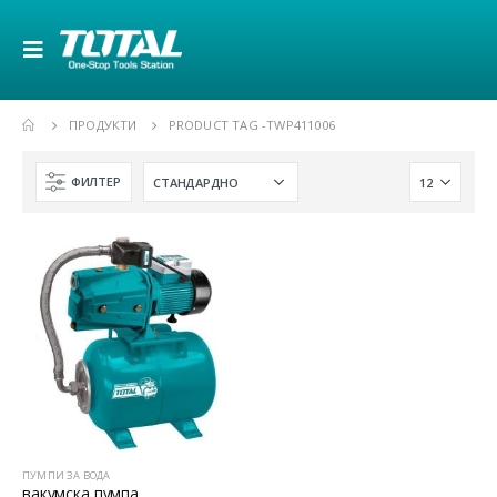
ПРОДУКТИ
PRODUCT TAG -
TWP411006
ФИЛТЕР
ПУМПИ ЗА ВОДА
вакумска пумпа