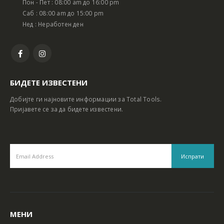
Пон - Пет : 08:00 am до 16:00 pm
Батериски сет Ротирачки Чекан и Бормашина 20V
Батериски сет Ротирачки Чекан и Бормашина 20V
Саб : 08:00 am до 15:00 pm
Нед : Неработен ден
БИДЕТЕ ИЗВЕСТЕНИ
Добијте ги најновите информации за Total Tools.
Пријавете се за да бидете известени.
МЕНИ