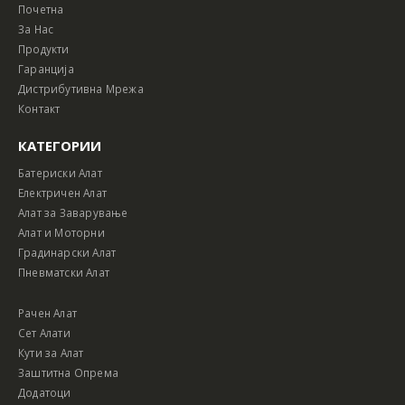
Почетна
За Нас
Продукти
Гаранција
Дистрибутивна Мрежа
Контакт
КАТЕГОРИИ
Батериски Алат
Електричен Алат
Алат за Заварување
Алат и Моторни
Градинарски Алат
Пневматски Алат
Рачен Алат
Сет Алати
Кути за Алат
Заштитна Опрема
Додатоци