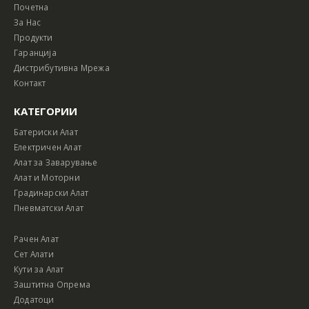
Почетна
За Нас
Продукти
Гаранција
Дистрибутивна Мрежа
Контакт
КАТЕГОРИИ
Батериски Алат
Електричен Алат
Алат за Заварување
Алат и Моторни
Градинарски Алат
Пневматски Алат
Рачен Алат
Сет Алати
Кути за Алат
Заштитна Опрема
Додатоци