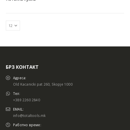
БРЗ КОНТАКТ
Батериски сет
Батериски сет
Адреса:
Old Kacanicki pat 260, Skopje 1000
Тел:
+389 2260 2840
Батериски сет Брусалица и Бормашина 20V
Батериски сет Брусалица и Бормашина 20V
EMAIL:
info@totaltools.mk
Работно време: