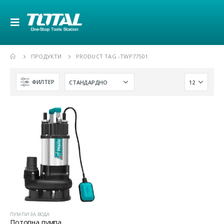
ПРОДУКТИ
PRODUCT TAG -
TWP77501
ФИЛТЕР
ПУМПИ ЗА ВОДА
Потопна пумпа