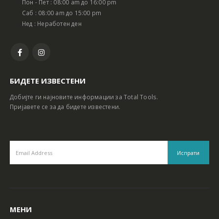
Пон - Пет : 08:00 am до 16:00 pm
Батериски сет Ротирачки Чекан и Бормашина 20V
Батериски сет Ротирачки Чекан и Бормашина 20V
Саб : 08:00 am до 15:00 pm
Нед : Неработен ден
БИДЕТЕ ИЗВЕСТЕНИ
Добијте ги најновите информации за Total Tools.
Пријавете се за да бидете известени.
МЕНИ