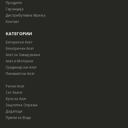
Продукти
Гаранција
Дистрибутивна Мрежа
Контакт
КАТЕГОРИИ
Батериски Алат
Електричен Алат
Алат за Заварување
Алат и Моторни
Градинарски Алат
Пневматски Алат
Рачен Алат
Сет Алати
Кути за Алат
Заштитна Опрема
Додатоци
Пумпи за Вода