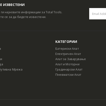
Е ИЗВЕСТЕНИ
 ги најновите информации за Total Tools.
те се за да бидете известени.
КАТЕГОРИИ
а
Батериски Алат
Електричен Алат
ти
Алат за Заварување
ја
Алат и Моторни
бутивна Мрежа
Градинарски Алат
Пневматски Алат