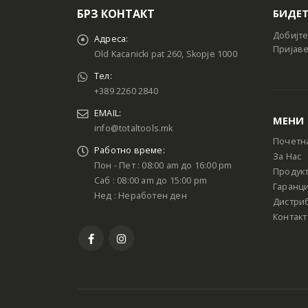
БРЗ КОНТАКТ
БИДЕТ
Добијте
Адреса:
Пријаве
Old Kacanicki pat 260, Skopje 1000
Тел:
+389 2260 2840
EMAIL:
МЕНИ
info@totaltools.mk
Почетн
Работно време:
За Нас
Пон - Пет : 08:00 am до 16:00 pm
Продук
Саб : 08:00 am до 15:00 pm
Гаранци
Нед : Неработен ден
Дистри
Контакт