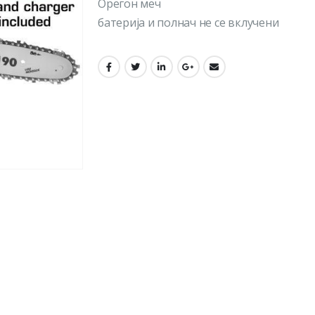
Орегон меч
батерија и полнач не се вклучени