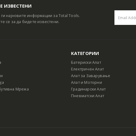
Е ИЗВЕСТЕНИ
 ги најновите информации за Total Tools.
те се за да бидете известени.
КАТЕГОРИИ
а
Батериски Алат
Електричен Алат
ти
Алат за Заварување
ја
Алат и Моторни
бутивна Мрежа
Градинарски Алат
Пневматски Алат