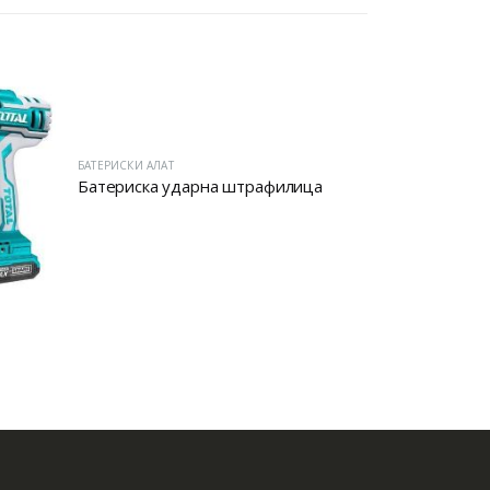
БАТЕРИСКИ АЛАТ
Батериска ударна штрафилица
БАТЕРИСКИ АЛАТ
Батериска 