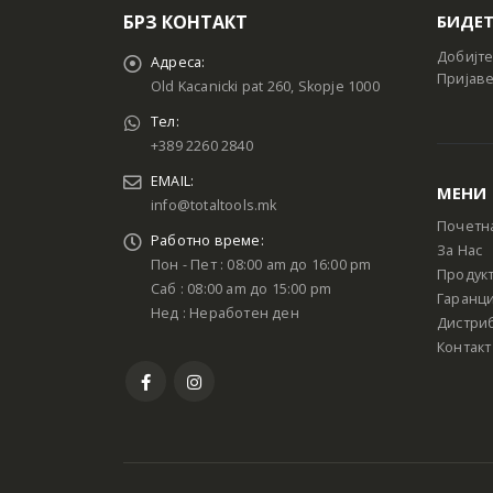
БРЗ КОНТАКТ
БИДЕТ
Добијте
Адреса:
Пријаве
Old Kacanicki pat 260, Skopje 1000
Тел:
+389 2260 2840
EMAIL:
МЕНИ
info@totaltools.mk
Почетн
Работно време:
За Нас
Пон - Пет : 08:00 am до 16:00 pm
Продук
Саб : 08:00 am до 15:00 pm
Гаранци
Нед : Неработен ден
Дистри
Контакт