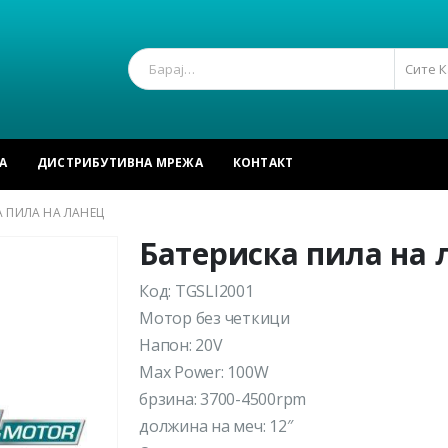
Сите 
А
ДИСТРИБУТИВНА МРЕЖА
КОНТАКТ
А ПИЛА НА ЛАНЕЦ
Батериска пила на 
Код: TGSLI2001
Мотор без четкици
Напон: 20V
Max Power: 100W
брзина: 3700-4500rpm
должина на меч: 12″