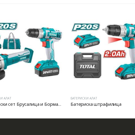
И АЛАТ
БАТЕРИСКИ АЛАТ
Батериски сет Брусалица и Бормашина 20V
Батериска штрафилица