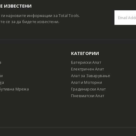
Е ИЗВЕСТЕНИ
 ги најновите информации за Total Tools.
те се за да бидете известени.
КАТЕГОРИИ
а
Батериски Алат
Електричен Алат
ти
Алат за Заварување
ја
Алат и Моторни
бутивна Мрежа
Градинарски Алат
Пневматски Алат