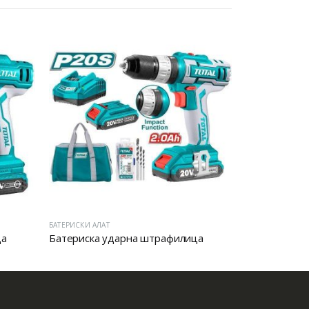
HOT
БАТЕРИСКИ АЛАТ
дарна штрафилица
Батериски сет Ротирачки Чекан и Бормашина 20V