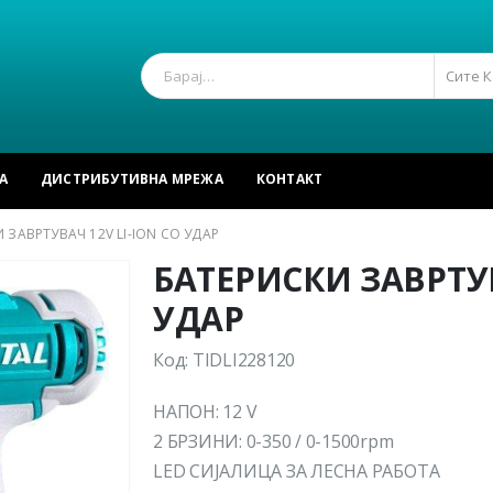
Сите 
А
ДИСТРИБУТИВНА МРЕЖА
КОНТАКТ
 ЗАВРТУВАЧ 12V LI-ION СО УДАР
БАТЕРИСКИ ЗАВРТУВ
УДАР
Код: TIDLI228120
НАПОН: 12 V
2 БРЗИНИ: 0-350 / 0-1500rpm
LED СИЈАЛИЦА ЗА ЛЕСНА РАБОТА