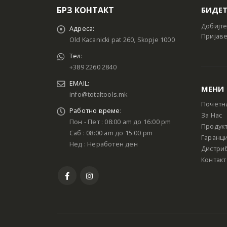
БРЗ КОНТАКТ
БИДЕТ
Добијте
Адреса:
Пријаве
Old Kacanicki pat 260, Skopje 1000
Тел:
+389 2260 2840
EMAIL:
МЕНИ
info@totaltools.mk
Почетн
Работно време:
За Нас
Пон - Пет : 08:00 am до 16:00 pm
Продук
Саб : 08:00 am до 15:00 pm
Гаранци
Нед : Неработен ден
Дистри
Контакт