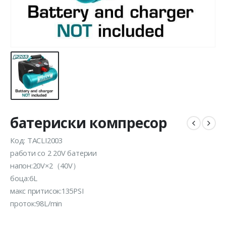
батериски компресор
Код: TACLI2003
работи со 2 20V батерии
напон:20V×2（40V）
боца:6L
макс притисок:135PSI
проток:98L/min