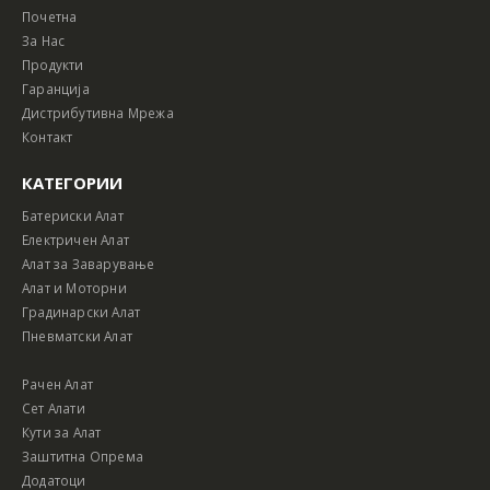
Почетна
За Нас
Продукти
Гаранција
Дистрибутивна Мрежа
Контакт
КАТЕГОРИИ
Батериски Алат
Електричен Алат
Алат за Заварување
Алат и Моторни
Градинарски Алат
Пневматски Алат
Рачен Алат
Сет Алати
Кути за Алат
Заштитна Опрема
Додатоци