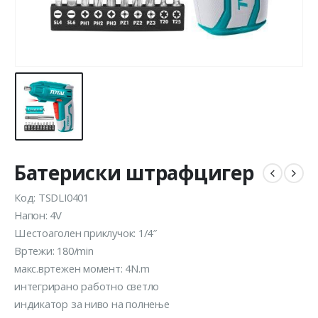
Батериски штрафцигер
Код: TSDLI0401
Напон: 4V
Шестоаголен приклучок: 1/4″
Вртежи: 180/min
макс.вртежен момент: 4N.m
интегрирано работно светло
индикатор за ниво на полнење