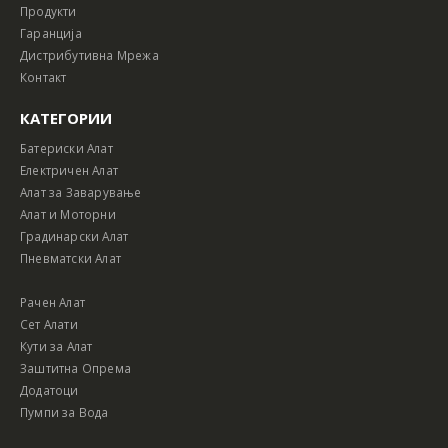
Продукти
Гаранција
Дистрибутивна Мрежа
Контакт
КАТЕГОРИИ
Батериски Алат
Електричен Алат
Алат за Заварување
Алат и Моторни
Градинарски Алат
Пневматски Алат
Рачен Алат
Сет Алати
Кути за Алат
Заштитна Опрема
Додатоци
Пумпи за Вода