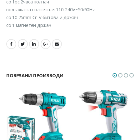
со 1pc 2часа полнач
волтажа на полненње: 110-240V~50/60Hz
со 10 25mm Cr-V битови и држач
со 1 магнетен држач
ПОВРЗАНИ ПРОИЗВОДИ