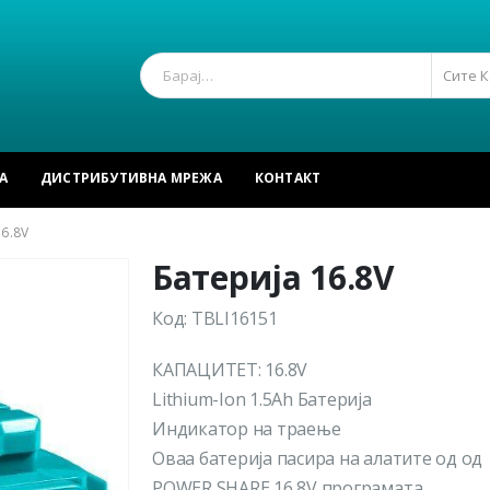
Сите 
А
ДИСТРИБУТИВНА МРЕЖА
КОНТАКТ
6.8V
Батерија 16.8V
Код: TBLI16151
КАПАЦИТЕТ: 16.8V
Lithium-Ion 1.5Ah Батерија
Индикатор на траење
Оваа батерија пасира на алатите од од
POWER SHARE 16,8V програмата