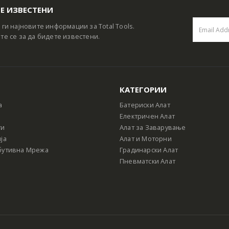
Е ИЗВЕСТЕНИ
 ги најновите информации за Total Tools.
те се за да бидете известени.
КАТЕГОРИИ
а
Батериски Алат
Електричен Алат
ти
Алат за Заварување
ја
Алат и Моторни
бутивна Мрежа
Градинарски Алат
Пневматски Алат