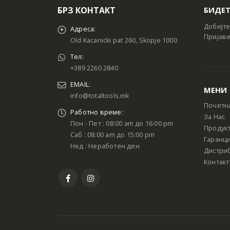
БРЗ КОНТАКТ
БИДЕТ
Добијте
Адреса:
Пријаве
Old Kacanicki pat 260, Skopje 1000
Тел:
+389 2260 2840
EMAIL:
МЕНИ
info@totaltools.mk
Почетн
Работно време:
За Нас
Пон - Пет : 08:00 am до 16:00 pm
Продук
Саб : 08:00 am до 15:00 pm
Гаранци
Нед : Неработен ден
Дистри
Контакт