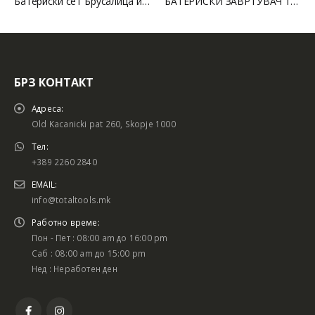
Батериски сет Брусалица и Бормашина 20V
БАТЕРИСКИ ЗАВРТУВАЧ 12V LI-ION
БРЗ КОНТАКТ
Адреса:
Old Kacanicki pat 260, Skopje 1000
Тел:
+389 2260 2840
EMAIL:
info@totaltools.mk
Работно време:
Пон - Пет : 08:00 am до 16:00 pm
Саб : 08:00 am до 15:00 pm
Нед : Неработен ден