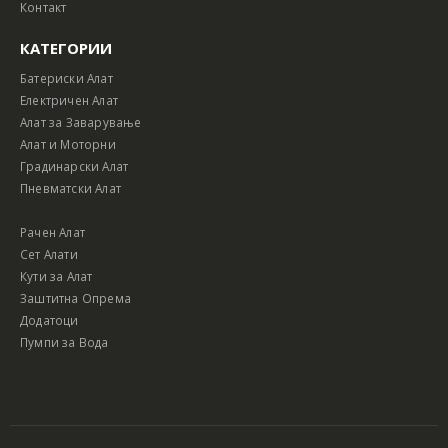
Контакт
КАТЕГОРИИ
Батериски Алат
Електричен Алат
Алат за Заварување
Алат и Моторни
Градинарски Алат
Пневматски Алат
Рачен Алат
Сет Алати
Кути за Алат
Заштитна Опрема
Додатоци
Пумпи за Вода