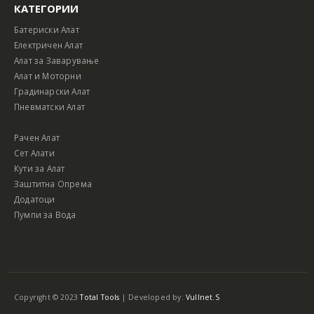
КАТЕГОРИИ
Батериски Алат
Електричен Алат
Алат за Заварување
Алат и Моторни
Градинарски Алат
Пневматски Алат
Рачен Алат
Сет Алати
Кути за Алат
Заштитна Опрема
Додатоци
Пумпи за Вода
Copyright © 2023
Total Tools
| Developed by:
Vullnet.S