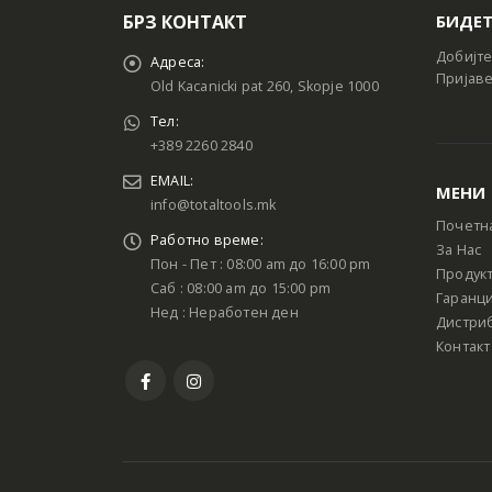
БРЗ КОНТАКТ
БИДЕТ
Добијте
Адреса:
Пријаве
Old Kacanicki pat 260, Skopje 1000
Тел:
+389 2260 2840
EMAIL:
МЕНИ
info@totaltools.mk
Почетн
Работно време:
За Нас
Пон - Пет : 08:00 am до 16:00 pm
Продук
Саб : 08:00 am до 15:00 pm
Гаранци
Нед : Неработен ден
Дистри
Контакт