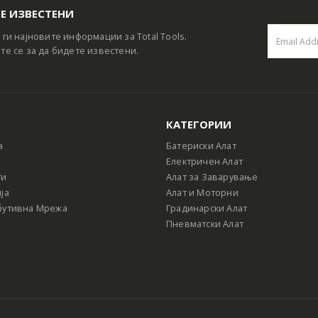
Е ИЗВЕСТЕНИ
 ги најновите информации за Total Tools.
те се за да бидете известени.
КАТЕГОРИИ
а
Батериски Алат
Електричен Алат
ти
Алат за Заварување
ја
Алат и Моторни
бутивна Мрежа
Градинарски Алат
Пневматски Алат