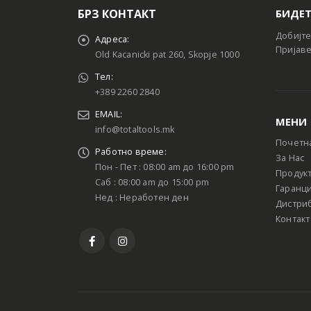
БРЗ КОНТАКТ
БИДЕТ
Добијте
Адреса:
Пријаве
Old Kacanicki pat 260, Skopje 1000
Тел:
+389 2260 2840
EMAIL:
МЕНИ
info@totaltools.mk
Почетн
Работно време:
За Нас
Пон - Пет : 08:00 am до 16:00 pm
Продук
Саб : 08:00 am до 15:00 pm
Гаранци
Нед : Неработен ден
Дистри
Контакт