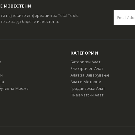
Е ИЗВЕСТЕНИ
 ги најновите информации за Total Tools.
те се за да бидете известени.
КАТЕГОРИИ
а
Батериски Алат
Електричен Алат
ти
Алат за Заварување
ја
Алат и Моторни
бутивна Мрежа
Градинарски Алат
Пневматски Алат