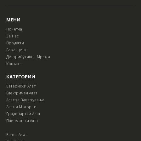
МЕНИ
Почетна
За Нас
Продукти
Гаранција
Дистрибутивна Мрежа
Контакт
КАТЕГОРИИ
Батериски Алат
Електричен Алат
Алат за Заварување
Алат и Моторни
Градинарски Алат
Пневматски Алат
Рачен Алат