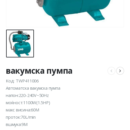
вакумска пумпа
Код: TWP411006
Автоматска вакумска пумпа
напон:220-240V~50Hz
моќност:1100W(1.5HP)
макс висина:60M
проток:70L/min
вшмука:9M