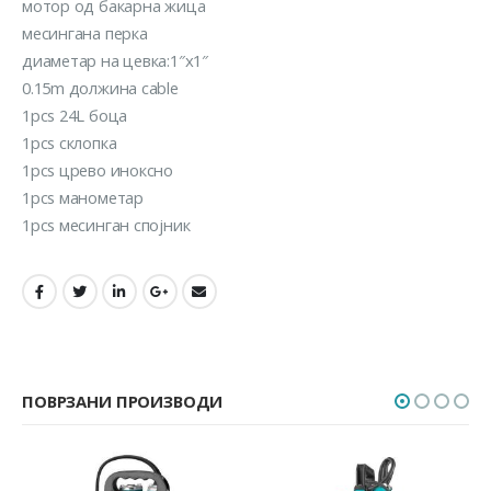
мотор од бакарна жица
месингана перка
диаметар на цевка:1″x1″
0.15m должина cable
1pcs 24L боца
1pcs склопка
1pcs црево иноксно
1pcs манометар
1pcs месинган спојник
ПОВРЗАНИ ПРОИЗВОДИ