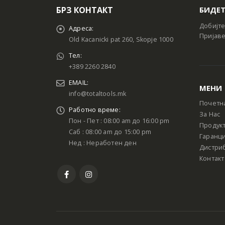
БРЗ КОНТАКТ
БИДЕТ
Добијте
Адреса:
Пријаве
Old Kacanicki pat 260, Skopje 1000
Тел:
+389 2260 2840
EMAIL:
МЕНИ
info@totaltools.mk
Почетн
Работно време:
За Нас
Пон - Пет : 08:00 am до 16:00 pm
Продук
Саб : 08:00 am до 15:00 pm
Гаранци
Нед : Неработен ден
Дистри
Контакт