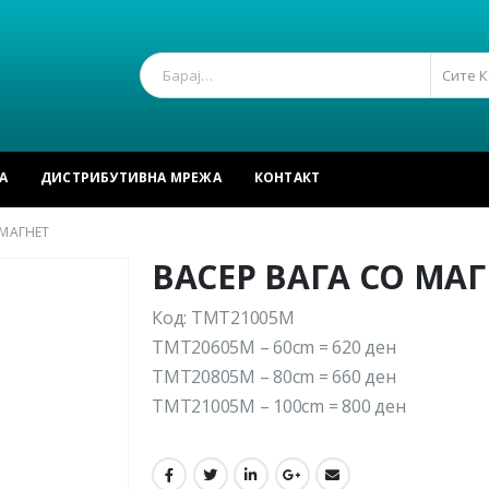
Сите 
А
ДИСТРИБУТИВНА МРЕЖА
КОНТАКТ
 МАГНЕТ
ВАСЕР ВАГА СО МАГ
Код: TMT21005M
TMT20605M – 60cm = 620 ден
TMT20805M – 80cm = 660 ден
TMT21005M – 100cm = 800 ден