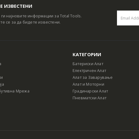
Е ИЗВЕСТЕНИ
 ги најновите информации за Total Tools.
те се за да бидете известени.
КАТЕГОРИИ
а
Батериски Алат
Електричен Алат
ти
Алат за Заварување
ја
Алат и Моторни
бутивна Мрежа
Градинарски Алат
Пневматски Алат