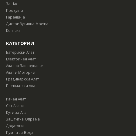
За Нас
Продукти
Гаранција
Дистрибутивна Мрежа
Контакт
КАТЕГОРИИ
Батериски Алат
Електричен Алат
Алат за Заварување
Алат и Моторни
Градинарски Алат
Пневматски Алат
Рачен Алат
Сет Алати
Кути за Алат
Заштитна Опрема
Додатоци
Пумпи за Вода