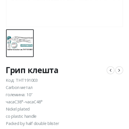
Грип клешта
Код: THT191003
Carbon метал
големина: 10″
часаC38°-часаC48°
Nickel plated
со plastic handle
Packed by half double blister