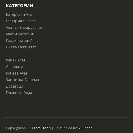
КАТЕГОРИИ
Батериски Алат
Електричен Алат
Алат за Заварување
Алат и Моторни
Градинарски Алат
Пневматски Алат
Рачен Алат
Сет Алати
Кути за Алат
Заштитна Опрема
Додатоци
Пумпи за Вода
Copyright © 2023
Total Tools
| Developed by:
Vullnet.S