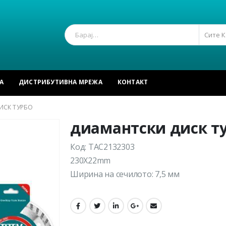
Сите 
А
ДИСТРИБУТИВНА МРЕЖА
КОНТАКТ
ИСК ТУРБО
диамантски диск т
Код: TAC2132303
230X22mm
Ширина на сечилото: 7,5 мм