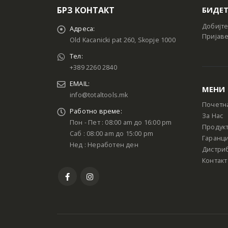
БРЗ КОНТАКТ
БИДЕТ
Добијте
Адреса:
Пријаве
Old Kacanicki pat 260, Skopje 1000
Тел:
+389 2260 2840
EMAIL:
МЕНИ
info@totaltools.mk
Почетн
Работно време:
За Нас
Пон - Пет : 08:00 am до 16:00 pm
Продук
Саб : 08:00 am до 15:00 pm
Гаранци
Нед : Неработен ден
Дистри
Контакт