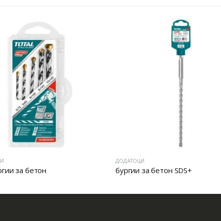
ДОДАТОЦИ
Д
он
бургии за бетон SDS+
С