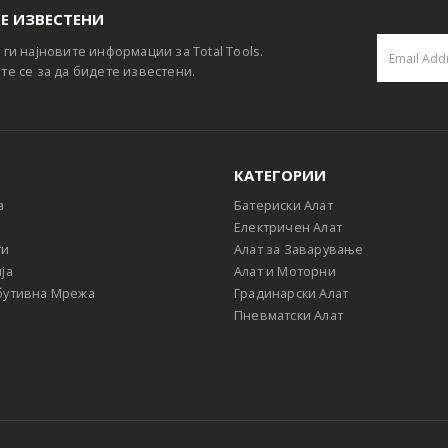
Е ИЗВЕСТЕНИ
 ги најновите информации за Total Tools.
те се за да бидете известени.
КАТЕГОРИИ
а
Батериски Алат
Електричен Алат
ти
Алат за Заварување
ја
Алат и Моторни
бутивна Мрежа
Градинарски Алат
Пневматски Алат