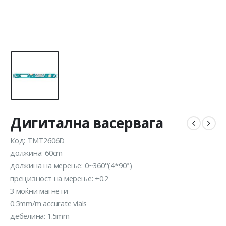
Дигитална васервага
Код: TMT2606D
должина: 60cm
должина на мерење: 0~360°(4*90°)
прецизност на мерење: ±0.2
3 моќни магнети
0.5mm/m accurate vials
дебелина: 1.5mm