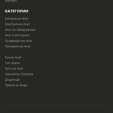
Контакт
КАТЕГОРИИ
Батериски Алат
Електричен Алат
Алат за Заварување
Алат и Моторни
Градинарски Алат
Пневматски Алат
Рачен Алат
Сет Алати
Кути за Алат
Заштитна Опрема
Додатоци
Пумпи за Вода