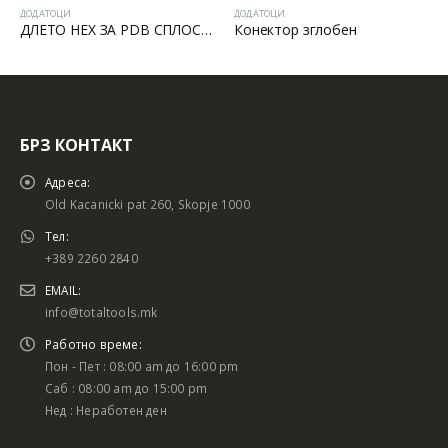
ДОДАТОЦИ
ДОДАТОЦИ
Д
ДЛЕТО HEX ЗА PDB СПЛОСНАТО
Конектор зглобен
БРЗ КОНТАКТ
Адреса:
Old Kacanicki pat 260, Skopje 1000
Тел:
+389 2260 2840
EMAIL:
info@totaltools.mk
Работно време:
Пон - Пет : 08:00 am до 16:00 pm
Саб : 08:00 am до 15:00 pm
Нед : Неработен ден