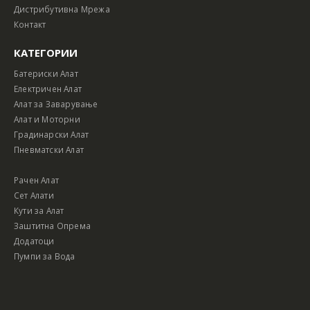
Дистрибутивна Мрежа
Контакт
КАТЕГОРИИ
Батериски Алат
Електричен Алат
Алат за Заварување
Алат и Моторни
Градинарски Алат
Пневматски Алат
Рачен Алат
Сет Алати
Кути за Алат
Заштитна Опрема
Додатоци
Пумпи за Вода