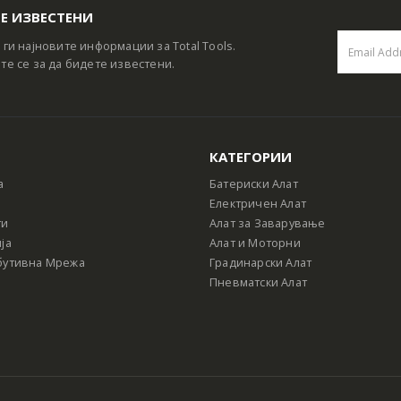
Е ИЗВЕСТЕНИ
 ги најновите информации за Total Tools.
те се за да бидете известени.
КАТЕГОРИИ
а
Батериски Алат
Електричен Алат
ти
Алат за Заварување
ја
Алат и Моторни
бутивна Мрежа
Градинарски Алат
Пневматски Алат