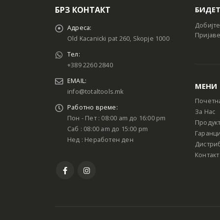
БРЗ КОНТАКТ
БИДЕТ
Добијте
Адреса:
Пријаве
Old Kacanicki pat 260, Skopje 1000
Тел:
+389 2260 2840
EMAIL:
МЕНИ
info@totaltools.mk
Почетн
Работно време:
За Нас
Пон - Пет : 08:00 am до 16:00 pm
Продук
Саб : 08:00 am до 15:00 pm
Гаранци
Нед : Неработен ден
Дистри
Контакт