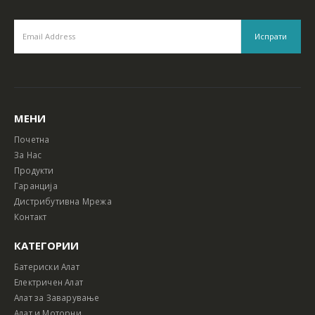
МЕНИ
Почетна
За Нас
Продукти
Гаранција
Дистрибутивна Мрежа
Контакт
КАТЕГОРИИ
Батериски Алат
Електричен Алат
Алат за Заварување
Алат и Моторни