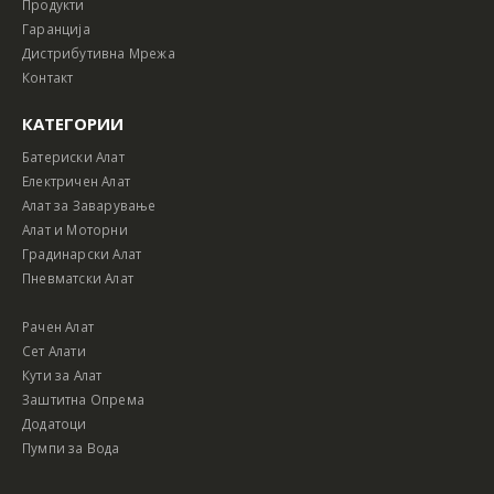
Продукти
Гаранција
Дистрибутивна Мрежа
Контакт
КАТЕГОРИИ
Батериски Алат
Електричен Алат
Алат за Заварување
Алат и Моторни
Градинарски Алат
Пневматски Алат
Рачен Алат
Сет Алати
Кути за Алат
Заштитна Опрема
Додатоци
Пумпи за Вода