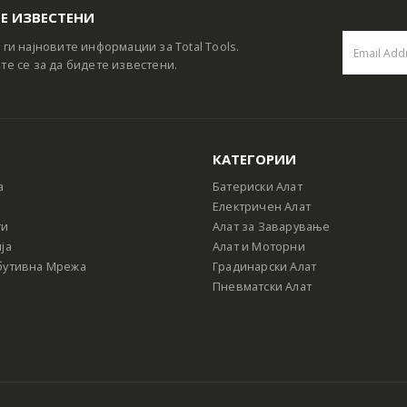
Е ИЗВЕСТЕНИ
 ги најновите информации за Total Tools.
те се за да бидете известени.
КАТЕГОРИИ
а
Батериски Алат
Електричен Алат
ти
Алат за Заварување
ја
Алат и Моторни
бутивна Мрежа
Градинарски Алат
Пневматски Алат