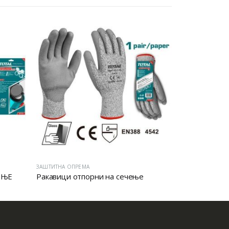
ЗАШТИТНА ОПРЕМА
ЗАШТИТНА ОПРЕ
ЕЊЕ
Ракавици отпорни на сечење
ЗАШТИТНА 