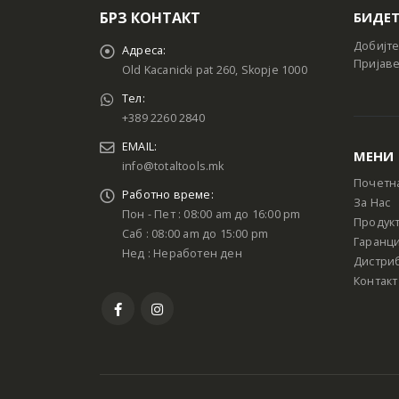
БРЗ КОНТАКТ
БИДЕТ
Добијте
Адреса:
Пријаве
Old Kacanicki pat 260, Skopje 1000
Тел:
+389 2260 2840
EMAIL:
МЕНИ
info@totaltools.mk
Почетн
Работно време:
За Нас
Пон - Пет : 08:00 am до 16:00 pm
Продук
Саб : 08:00 am до 15:00 pm
Гаранци
Нед : Неработен ден
Дистри
Контакт