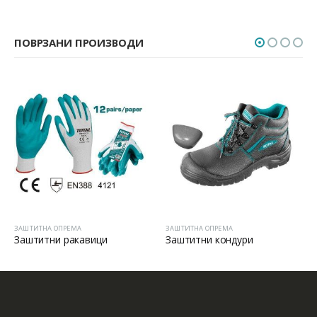
ПОВРЗАНИ ПРОИЗВОДИ
НА ОПРЕМА
ЗАШТИТНА ОПРЕМА
ЗАШТИТНА 
тни ракавици
Заштитни кондури
ЗАШТИТ