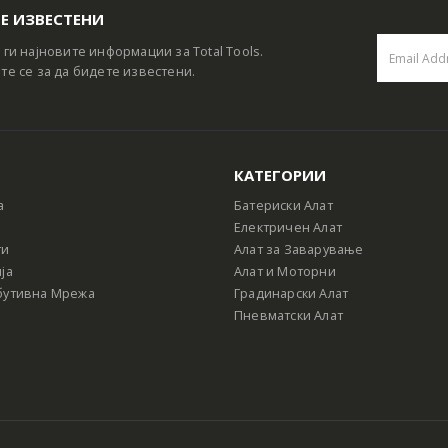
Е ИЗВЕСТЕНИ
 ги најновите информации за Total Tools.
те се за да бидете известени.
КАТЕГОРИИ
а
Батериски Алат
Електричен Алат
ти
Алат за Заварување
ја
Алат и Моторни
бутивна Мрежа
Градинарски Алат
Пневматски Алат