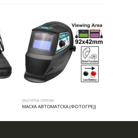
ЗАШТИТНА ОПРЕМА
ЗАШТИТНА ОПРЕ
МАСКА АВТОМАТСКА (ФОТОГРЕЈ)
Заштитни р