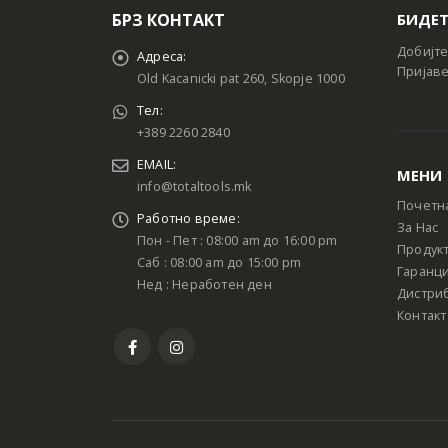
БРЗ КОНТАКТ
БИДЕТ
Добијте
Адреса:
Пријаве
Old Kacanicki pat 260, Skopje 1000
Тел:
+389 2260 2840
EMAIL:
МЕНИ
info@totaltools.mk
Почетн
Работно време:
За Нас
Пон - Пет : 08:00 am до 16:00 pm
Продук
Саб : 08:00 am до 15:00 pm
Гаранци
Нед : Неработен ден
Дистри
Контакт