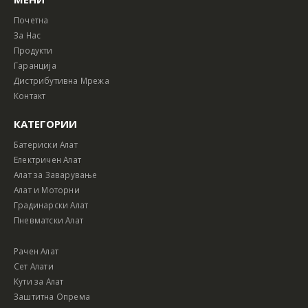
Почетна
За Нас
Продукти
Гаранција
Дистрибутивна Мрежа
Контакт
КАТЕГОРИИ
Батериски Алат
Електричен Алат
Алат за Заварување
Алат и Моторни
Градинарски Алат
Пневматски Алат
Рачен Алат
Сет Алати
Кути за Алат
Заштитна Опрема