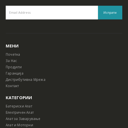
МЕНИ
Почетна
За Нас
Продукти
Гаранција
Дистрибутивна Мрежа
Контакт
КАТЕГОРИИ
Батериски Алат
Електричен Алат
Алат за Заварување
Алат и Моторни