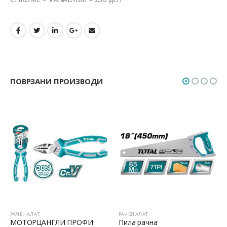
ПОВРЗАНИ ПРОИЗВОДИ
H
ЧЕН АЛАТ
РАЧЕН АЛАТ
РАЧЕН
ОТОРЦАНГЛИ ПРОФИ
Пила рачна
Сет 