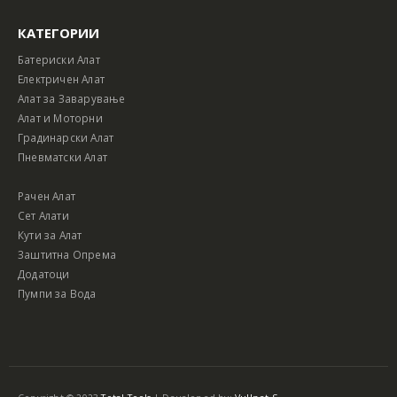
КАТЕГОРИИ
Батериски Алат
Електричен Алат
Алат за Заварување
Алат и Моторни
Градинарски Алат
Пневматски Алат
Рачен Алат
Сет Алати
Кути за Алат
Заштитна Опрема
Додатоци
Пумпи за Вода