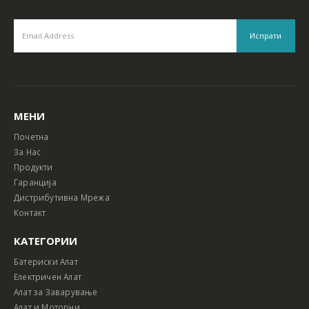
МЕНИ
Почетна
За Нас
Продукти
Гаранција
Дистрибутивна Мрежа
Контакт
КАТЕГОРИИ
Батериски Алат
Електричен Алат
Алат за Заварување
Алат и Моторни