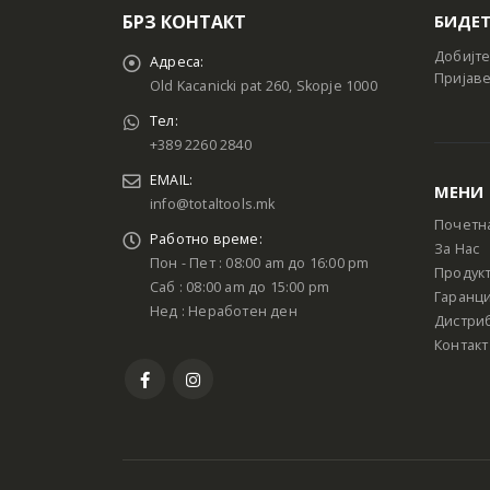
БРЗ КОНТАКТ
БИДЕТ
Добијте
Адреса:
Пријаве
Old Kacanicki pat 260, Skopje 1000
Тел:
+389 2260 2840
EMAIL:
МЕНИ
info@totaltools.mk
Почетн
Работно време:
За Нас
Пон - Пет : 08:00 am до 16:00 pm
Продук
Саб : 08:00 am до 15:00 pm
Гаранци
Нед : Неработен ден
Дистри
Контакт