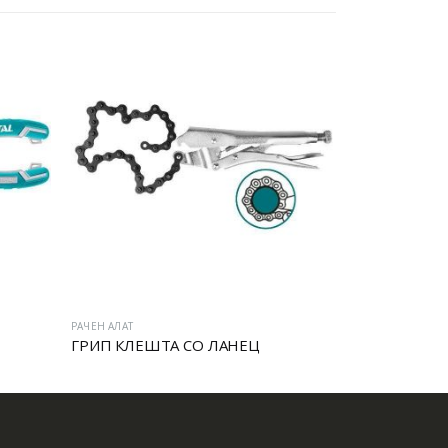
РАЧЕН АЛАТ
РАЧЕН АЛАТ
ГРИП КЛЕШТА СО ЛАНЕЦ
МОТОРЦАН