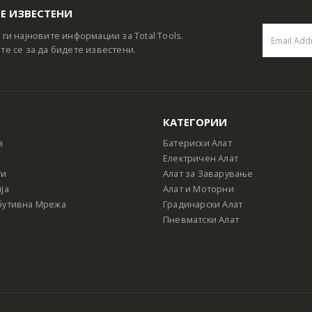
Е ИЗВЕСТЕНИ
 ги најновите информации за Total Tools.
те се за да бидете известени.
КАТЕГОРИИ
а
Батериски Алат
Електричен Алат
ти
Алат за Заварување
ја
Алат и Моторни
бутивна Мрежа
Градинарски Алат
Пневматски Алат