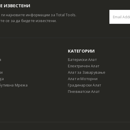
Е ИЗВЕСТЕНИ
 ги најновите информации за Total Tools.
те се за да бидете известени.
КАТЕГОРИИ
а
Батериски Алат
Електричен Алат
ти
Алат за Заварување
ја
Алат и Моторни
бутивна Мрежа
Градинарски Алат
Пневматски Алат