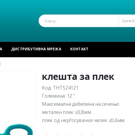
Сите 
А
ДИСТРИБУТИВНА МРЕЖА
КОНТАКТ
К
клешта за плек
Код: THT524121
Големина: 12 ”
Максимална дебелина на сечење:
метален плек ≤0,8мм
плек од нерѓосувачки челик ≤0,6мм