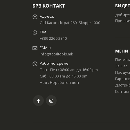
БРЗ КОНТАКТ
БИДЕТ
Добијте
Адреса:
Пријаве
Old Kacanicki pat 260, Skopje 1000
Тел:
+389 2260 2840
EMAIL:
МЕНИ
info@totaltools.mk
Почетн
Работно време:
За Нас
Пон - Пет : 08:00 am до 16:00 pm
Продук
Саб : 08:00 am до 15:00 pm
Гаранци
Нед : Неработен ден
Дистри
Контакт